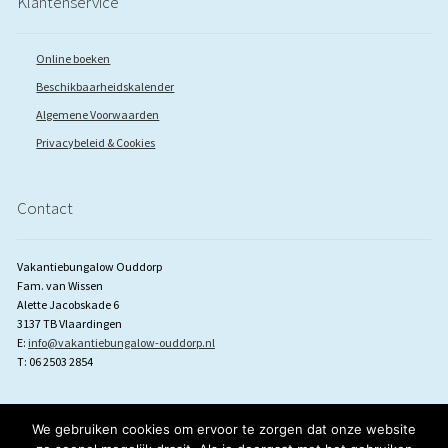
Klantenservice
Online boeken
Beschikbaarheidskalender
Algemene Voorwaarden
Privacybeleid & Cookies
Contact
Vakantiebungalow Ouddorp
Fam. van Wissen
Alette Jacobskade 6
3137 TB Vlaardingen
E:
info@vakantiebungalow-ouddorp.nl
T: 06 2503 2854
We gebruiken cookies om ervoor te zorgen dat onze website