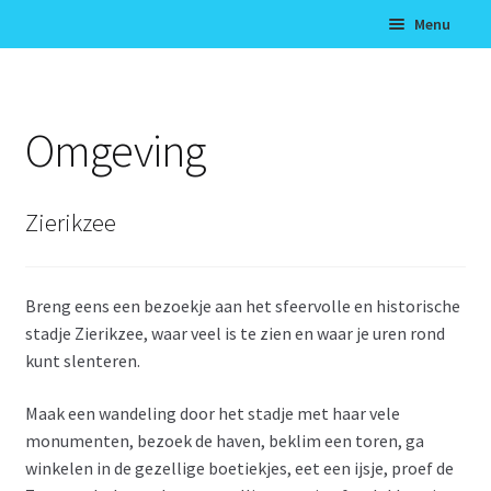
Ga
Ga
Menu
door
naar
naar
de
Home
navigatie
inhoud
Subme
Omgeving
De bungalows
uitvou
Prijslijst bungalows 2026
Zierikzee
Beschikbaarheidskalender
Breng eens een bezoekje aan het sfeervolle en historische
Online boeken
stadje Zierikzee, waar veel is te zien en waar je uren rond
kunt slenteren.
Contact
Maak een wandeling door het stadje met haar vele
monumenten, bezoek de haven, beklim een toren, ga
winkelen in de gezellige boetiekjes, eet een ijsje, proef de